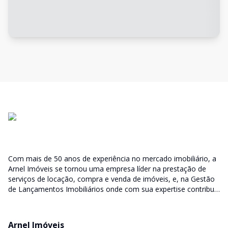
Com mais de 50 anos de experiência no mercado imobiliário, a
Arnel Imóveis se tornou uma empresa líder na prestação de
serviços de locação, compra e venda de imóveis, e, na Gestão
de Lançamentos Imobiliários onde com sua expertise contribui
junto as incorporadoras desde a escolha do terreno, no
desenvolvimento de todo empreendimento e assumindo a
responsabilidade do sucesso no lançamento das vendas.
Arnel Imóveis