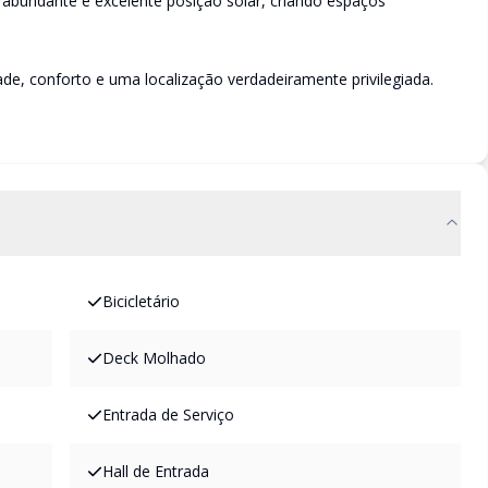
 abundante e excelente posição solar, criando espaços
ade, conforto e uma localização verdadeiramente privilegiada.
Bicicletário
Deck Molhado
Entrada de Serviço
Hall de Entrada