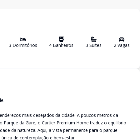
3
Dormitório
s
4
Banheiro
s
3
Suíte
s
2
Vaga
s
de.
endereços mais desejados da cidade. A poucos metros da
o Parque da Gare, o Cartier Premium Home traduz o equilíbrio
ilidade da natureza. Aqui, a vista permanente para o parque
única de contemplação e bem-estar.