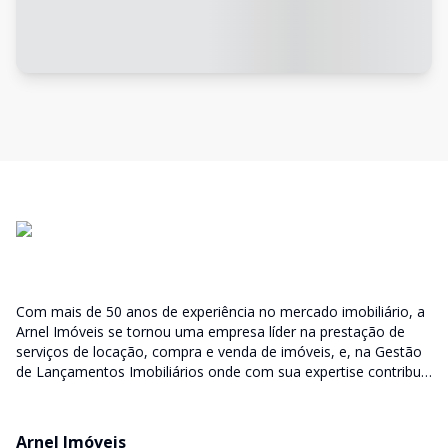
Com mais de 50 anos de experiência no mercado imobiliário, a
Arnel Imóveis se tornou uma empresa líder na prestação de
serviços de locação, compra e venda de imóveis, e, na Gestão
de Lançamentos Imobiliários onde com sua expertise contribui
junto as incorporadoras desde a escolha do terreno, no
desenvolvimento de todo empreendimento e assumindo a
responsabilidade do sucesso no lançamento das vendas.
Arnel Imóveis