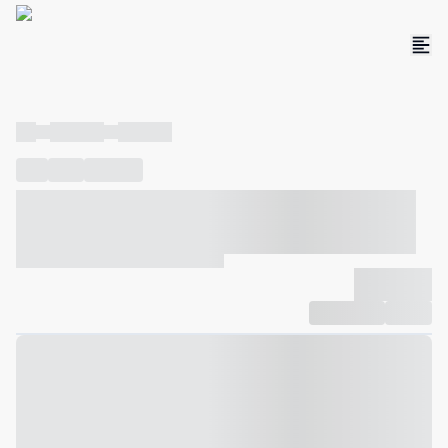
----
----- -----
----- -----
----
-----
---- ------
----- ----- -- ------ ---- ---- -- ----- ----- -----
--- ------
----- ----- -- ------ ----- ----- -- ------
-------------
Compartilhar
Favorito