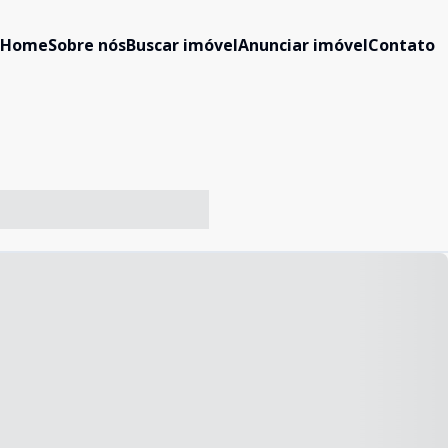
Home
Sobre nós
Buscar imóvel
Anunciar imóvel
Contato
-- ----- ----- --- ------