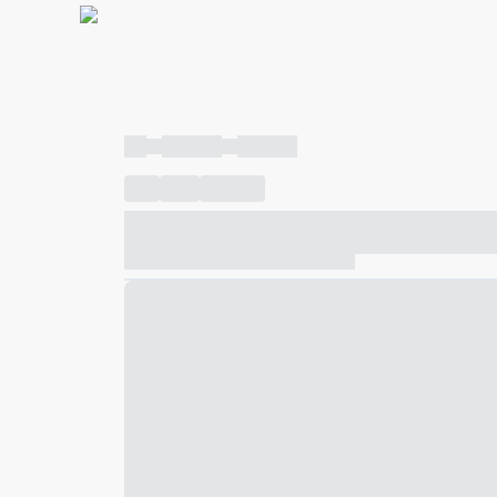
----
----- -----
----- -----
----
-----
---- ------
----- ----- -- ------ ---- ---- -- ---
----- ----- -- ------ ----- ----- -- ------