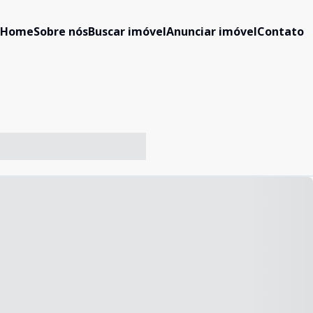
Home
Sobre nós
Buscar imóvel
Anunciar imóvel
Contato
-- ----- ----- --- ------