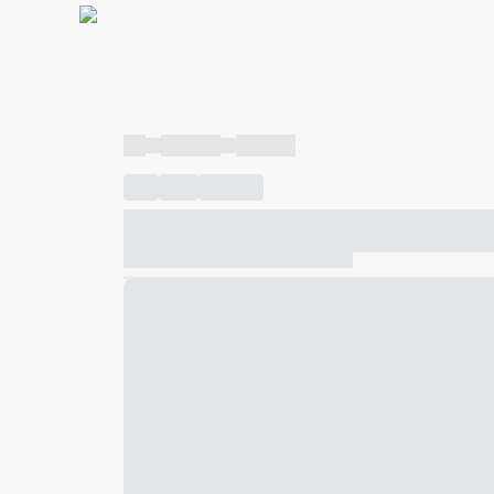
----
----- -----
----- -----
----
-----
---- ------
----- ----- -- ------ ---- ---- -- ---
----- ----- -- ------ ----- ----- -- ------