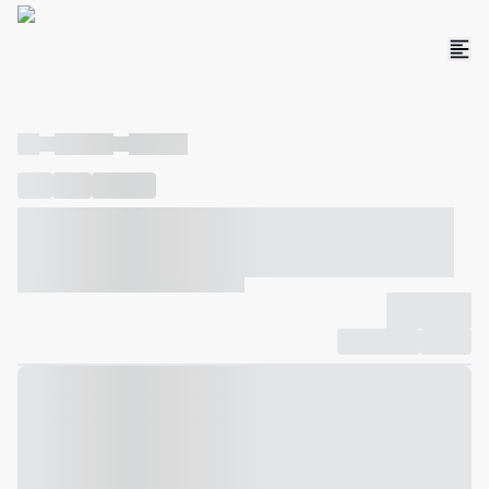
----
----- -----
----- -----
----
-----
---- ------
----- ----- -- ------ ---- ---- -- ----- ----- -----
--- ------
----- ----- -- ------ ----- ----- -- ------
-------------
Compartilhar
Favorito