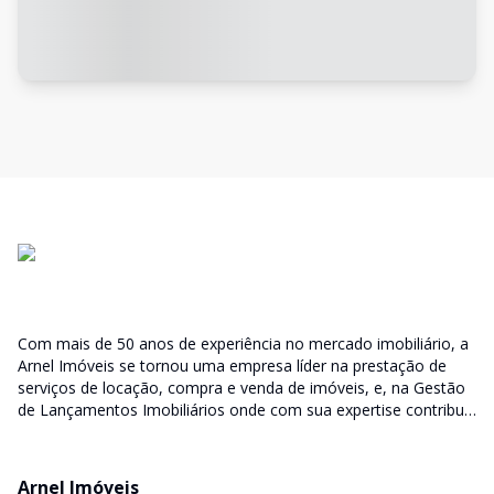
Com mais de 50 anos de experiência no mercado imobiliário, a
Arnel Imóveis se tornou uma empresa líder na prestação de
serviços de locação, compra e venda de imóveis, e, na Gestão
de Lançamentos Imobiliários onde com sua expertise contribui
junto as incorporadoras desde a escolha do terreno, no
desenvolvimento de todo empreendimento e assumindo a
responsabilidade do sucesso no lançamento das vendas.
Arnel Imóveis