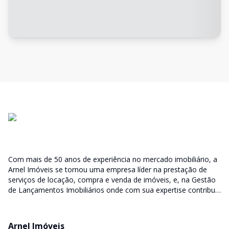
Com mais de 50 anos de experiência no mercado imobiliário, a
Arnel Imóveis se tornou uma empresa líder na prestação de
serviços de locação, compra e venda de imóveis, e, na Gestão
de Lançamentos Imobiliários onde com sua expertise contribui
junto as incorporadoras desde a escolha do terreno, no
desenvolvimento de todo empreendimento e assumindo a
responsabilidade do sucesso no lançamento das vendas.
Arnel Imóveis