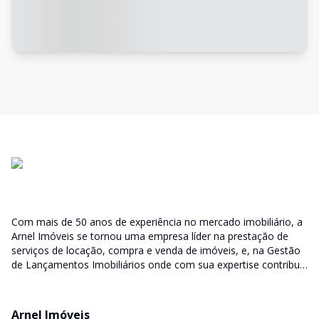
Com mais de 50 anos de experiência no mercado imobiliário, a
Arnel Imóveis se tornou uma empresa líder na prestação de
serviços de locação, compra e venda de imóveis, e, na Gestão
de Lançamentos Imobiliários onde com sua expertise contribui
junto as incorporadoras desde a escolha do terreno, no
desenvolvimento de todo empreendimento e assumindo a
responsabilidade do sucesso no lançamento das vendas.
Arnel Imóveis