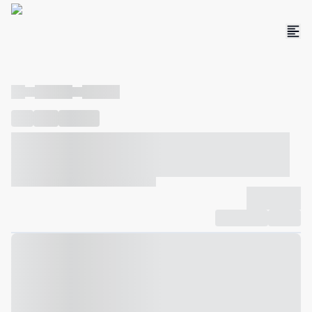
----
----- -----
----- -----
----
-----
---- ------
----- ----- -- ------ ---- ---- -- ----- ----- -----
--- ------
----- ----- -- ------ ----- ----- -- ------
-------------
Compartilhar
Favorito