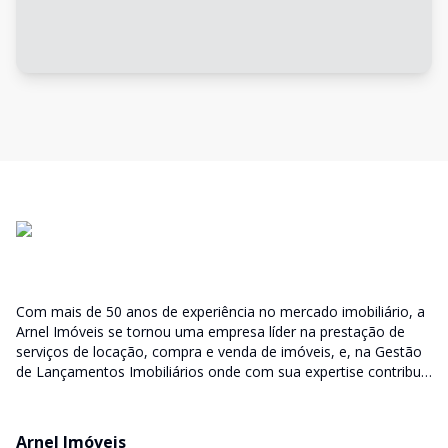
Com mais de 50 anos de experiência no mercado imobiliário, a
Arnel Imóveis se tornou uma empresa líder na prestação de
serviços de locação, compra e venda de imóveis, e, na Gestão
de Lançamentos Imobiliários onde com sua expertise contribui
junto as incorporadoras desde a escolha do terreno, no
desenvolvimento de todo empreendimento e assumindo a
responsabilidade do sucesso no lançamento das vendas.
Arnel Imóveis