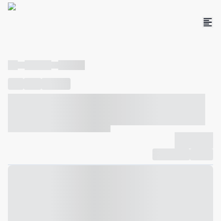
----
----- -----
----- -----
----
-----
---- ------
----- ----- -- ------ ---- ---- -- ----- ----- -----
--- ------
----- ----- -- ------ ----- ----- -- ------
-------------
Compartilhar
Favorito