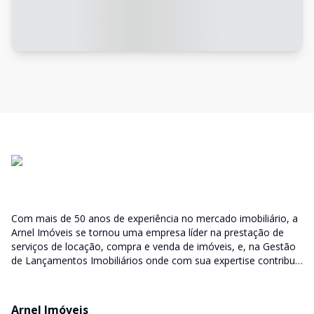
Com mais de 50 anos de experiência no mercado imobiliário, a
Arnel Imóveis se tornou uma empresa líder na prestação de
serviços de locação, compra e venda de imóveis, e, na Gestão
de Lançamentos Imobiliários onde com sua expertise contribui
junto as incorporadoras desde a escolha do terreno, no
desenvolvimento de todo empreendimento e assumindo a
responsabilidade do sucesso no lançamento das vendas.
Arnel Imóveis