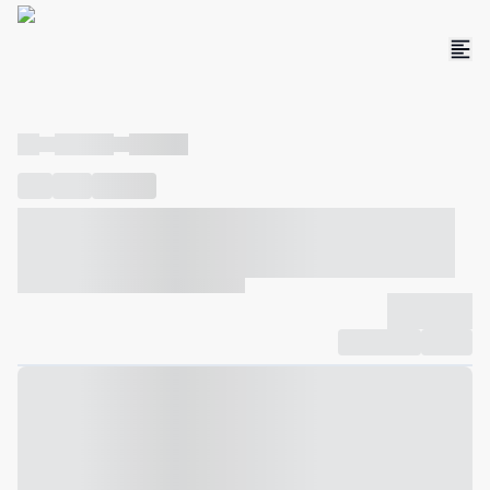
----
----- -----
----- -----
----
-----
---- ------
----- ----- -- ------ ---- ---- -- ----- ----- -----
--- ------
----- ----- -- ------ ----- ----- -- ------
-------------
Compartilhar
Favorito