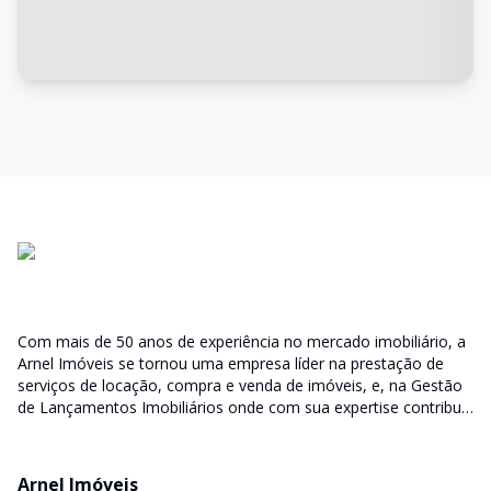
Com mais de 50 anos de experiência no mercado imobiliário, a
Arnel Imóveis se tornou uma empresa líder na prestação de
serviços de locação, compra e venda de imóveis, e, na Gestão
de Lançamentos Imobiliários onde com sua expertise contribui
junto as incorporadoras desde a escolha do terreno, no
desenvolvimento de todo empreendimento e assumindo a
responsabilidade do sucesso no lançamento das vendas.
Arnel Imóveis