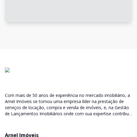
Com mais de 50 anos de experiência no mercado imobiliário, a
Arnel Imóveis se tornou uma empresa líder na prestação de
serviços de locação, compra e venda de imóveis, e, na Gestão
de Lançamentos Imobiliários onde com sua expertise contribui
junto as incorporadoras desde a escolha do terreno, no
desenvolvimento de todo empreendimento e assumindo a
responsabilidade do sucesso no lançamento das vendas.
Arnel Imóveis