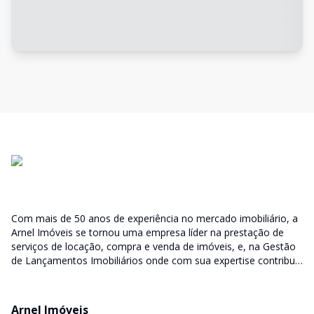
Com mais de 50 anos de experiência no mercado imobiliário, a
Arnel Imóveis se tornou uma empresa líder na prestação de
serviços de locação, compra e venda de imóveis, e, na Gestão
de Lançamentos Imobiliários onde com sua expertise contribui
junto as incorporadoras desde a escolha do terreno, no
desenvolvimento de todo empreendimento e assumindo a
responsabilidade do sucesso no lançamento das vendas.
Arnel Imóveis