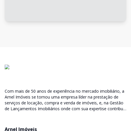
Com mais de 50 anos de experiência no mercado imobiliário, a
Arnel Imóveis se tornou uma empresa líder na prestação de
serviços de locação, compra e venda de imóveis, e, na Gestão
de Lançamentos Imobiliários onde com sua expertise contribui
junto as incorporadoras desde a escolha do terreno, no
desenvolvimento de todo empreendimento e assumindo a
responsabilidade do sucesso no lançamento das vendas.
Arnel Imóveis