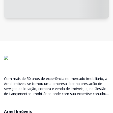
Com mais de 50 anos de experiência no mercado imobiliário, a
Arnel Imóveis se tornou uma empresa líder na prestação de
serviços de locação, compra e venda de imóveis, e, na Gestão
de Lançamentos Imobiliários onde com sua expertise contribui
junto as incorporadoras desde a escolha do terreno, no
desenvolvimento de todo empreendimento e assumindo a
responsabilidade do sucesso no lançamento das vendas.
Arnel Imóveis