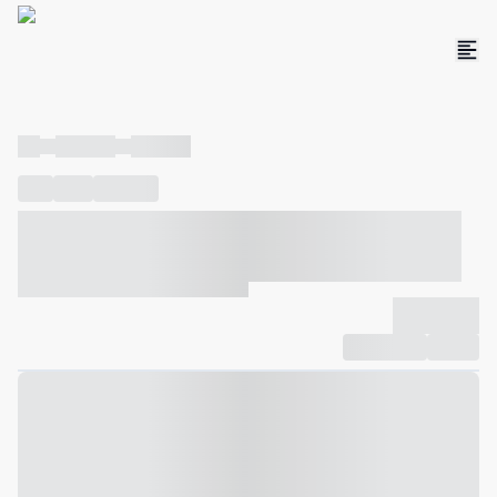
----
----- -----
----- -----
----
-----
---- ------
----- ----- -- ------ ---- ---- -- ----- ----- -----
--- ------
----- ----- -- ------ ----- ----- -- ------
-------------
Compartilhar
Favorito