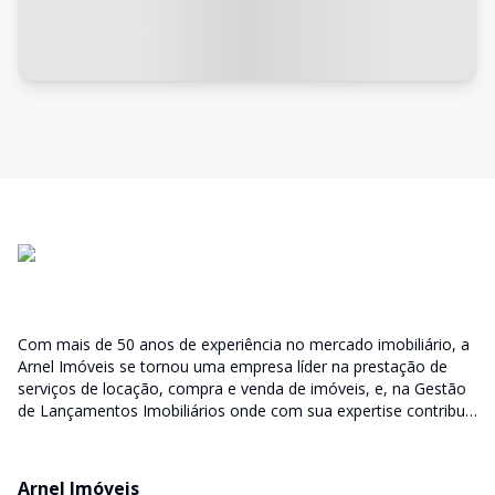
Com mais de 50 anos de experiência no mercado imobiliário, a
Arnel Imóveis se tornou uma empresa líder na prestação de
serviços de locação, compra e venda de imóveis, e, na Gestão
de Lançamentos Imobiliários onde com sua expertise contribui
junto as incorporadoras desde a escolha do terreno, no
desenvolvimento de todo empreendimento e assumindo a
responsabilidade do sucesso no lançamento das vendas.
Arnel Imóveis