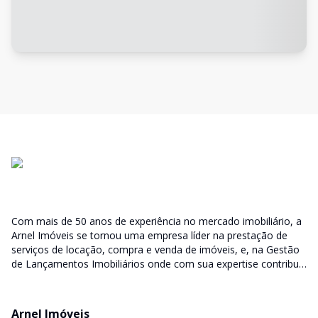
Com mais de 50 anos de experiência no mercado imobiliário, a
Arnel Imóveis se tornou uma empresa líder na prestação de
serviços de locação, compra e venda de imóveis, e, na Gestão
de Lançamentos Imobiliários onde com sua expertise contribui
junto as incorporadoras desde a escolha do terreno, no
desenvolvimento de todo empreendimento e assumindo a
responsabilidade do sucesso no lançamento das vendas.
Arnel Imóveis