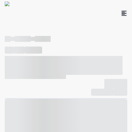
----
----- -----
----- -----
----
-----
---- ------
----- ----- -- ------ ---- ---- -- ----- ----- -----
--- ------
----- ----- -- ------ ----- ----- -- ------
-------------
Compartilhar
Favorito