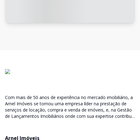
Com mais de 50 anos de experiência no mercado imobiliário, a
Arnel Imóveis se tornou uma empresa líder na prestação de
serviços de locação, compra e venda de imóveis, e, na Gestão
de Lançamentos Imobiliários onde com sua expertise contribui
junto as incorporadoras desde a escolha do terreno, no
desenvolvimento de todo empreendimento e assumindo a
responsabilidade do sucesso no lançamento das vendas.
Arnel Imóveis