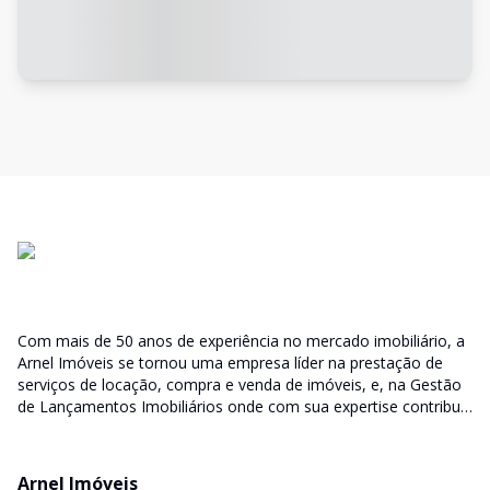
Com mais de 50 anos de experiência no mercado imobiliário, a
Arnel Imóveis se tornou uma empresa líder na prestação de
serviços de locação, compra e venda de imóveis, e, na Gestão
de Lançamentos Imobiliários onde com sua expertise contribui
junto as incorporadoras desde a escolha do terreno, no
desenvolvimento de todo empreendimento e assumindo a
responsabilidade do sucesso no lançamento das vendas.
Arnel Imóveis