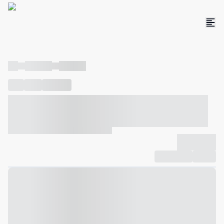
----
----- -----
----- -----
----
-----
---- ------
----- ----- -- ------ ---- ---- -- ----- ----- -----
--- ------
----- ----- -- ------ ----- ----- -- ------
-------------
Compartilhar
Favorito