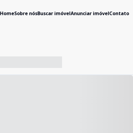
Home
Sobre nós
Buscar imóvel
Anunciar imóvel
Contato
-- ----- ----- --- ------