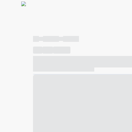
----
----- -----
----- -----
----
-----
---- ------
----- ----- -- ------ ---- ---- -- ---
----- ----- -- ------ ----- ----- -- ------