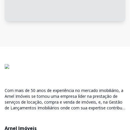
Com mais de 50 anos de experiência no mercado imobiliário, a
Arnel Imóveis se tornou uma empresa líder na prestação de
serviços de locação, compra e venda de imóveis, e, na Gestão
de Lançamentos Imobiliários onde com sua expertise contribui
junto as incorporadoras desde a escolha do terreno, no
desenvolvimento de todo empreendimento e assumindo a
responsabilidade do sucesso no lançamento das vendas.
Arnel Imóveis