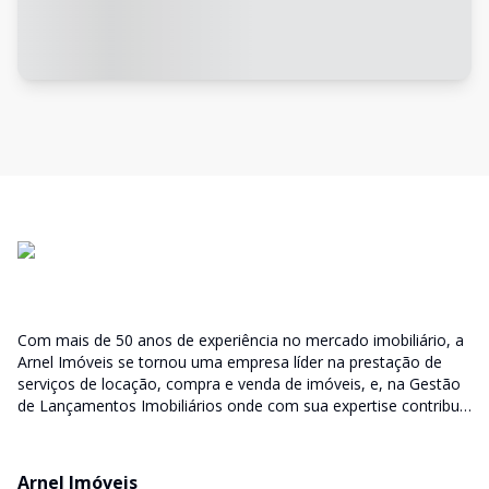
Com mais de 50 anos de experiência no mercado imobiliário, a
Arnel Imóveis se tornou uma empresa líder na prestação de
serviços de locação, compra e venda de imóveis, e, na Gestão
de Lançamentos Imobiliários onde com sua expertise contribui
junto as incorporadoras desde a escolha do terreno, no
desenvolvimento de todo empreendimento e assumindo a
responsabilidade do sucesso no lançamento das vendas.
Arnel Imóveis