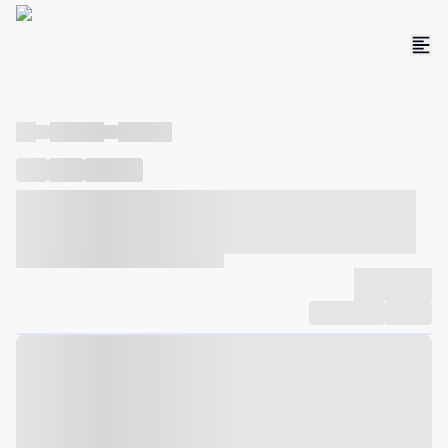
----
----- -----
----- -----
----
-----
---- ------
----- ----- -- ------ ---- ---- -- ----- ----- -----
--- ------
----- ----- -- ------ ----- ----- -- ------
-------------
Compartilhar
Favorito