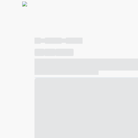
----
----- -----
----- -----
----
-----
---- ------
----- ----- -- ------ ---- ---- -- ---
----- ----- -- ------ ----- ----- -- ------