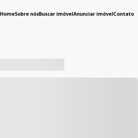
Home
Sobre nós
Buscar imóvel
Anunciar imóvel
Contato
-- ----- ----- --- ------