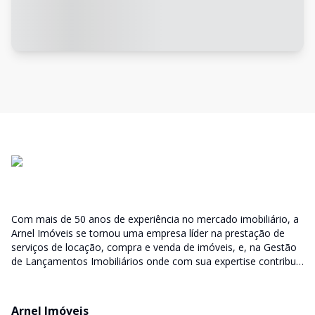
Com mais de 50 anos de experiência no mercado imobiliário, a
Arnel Imóveis se tornou uma empresa líder na prestação de
serviços de locação, compra e venda de imóveis, e, na Gestão
de Lançamentos Imobiliários onde com sua expertise contribui
junto as incorporadoras desde a escolha do terreno, no
desenvolvimento de todo empreendimento e assumindo a
responsabilidade do sucesso no lançamento das vendas.
Arnel Imóveis