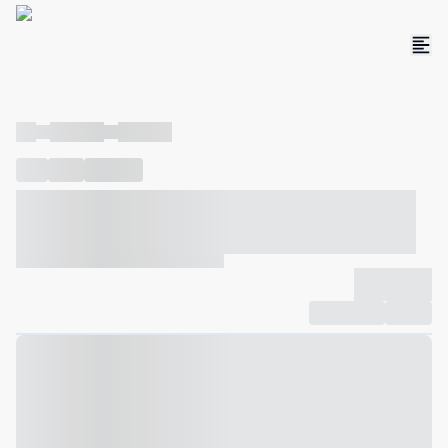
----
----- -----
----- -----
----
-----
---- ------
----- ----- -- ------ ---- ---- -- ----- ----- -----
--- ------
----- ----- -- ------ ----- ----- -- ------
-------------
Compartilhar
Favorito