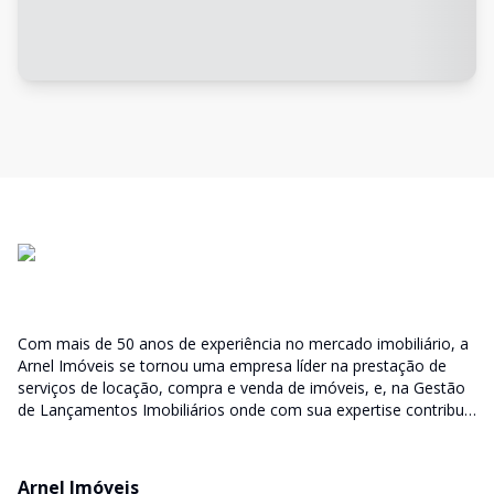
Com mais de 50 anos de experiência no mercado imobiliário, a
Arnel Imóveis se tornou uma empresa líder na prestação de
serviços de locação, compra e venda de imóveis, e, na Gestão
de Lançamentos Imobiliários onde com sua expertise contribui
junto as incorporadoras desde a escolha do terreno, no
desenvolvimento de todo empreendimento e assumindo a
responsabilidade do sucesso no lançamento das vendas.
Arnel Imóveis