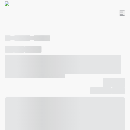
----
----- -----
----- -----
----
-----
---- ------
----- ----- -- ------ ---- ---- -- ----- ----- -----
--- ------
----- ----- -- ------ ----- ----- -- ------
-------------
Compartilhar
Favorito