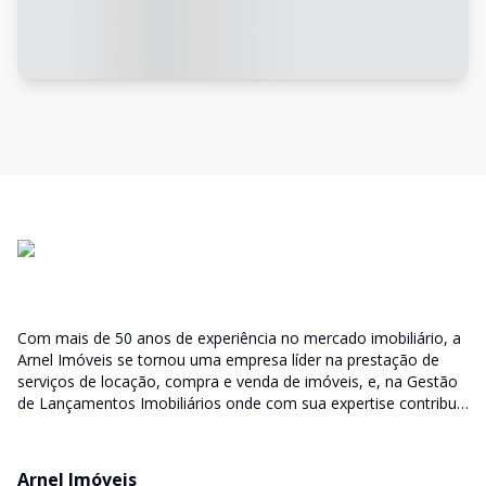
Com mais de 50 anos de experiência no mercado imobiliário, a
Arnel Imóveis se tornou uma empresa líder na prestação de
serviços de locação, compra e venda de imóveis, e, na Gestão
de Lançamentos Imobiliários onde com sua expertise contribui
junto as incorporadoras desde a escolha do terreno, no
desenvolvimento de todo empreendimento e assumindo a
responsabilidade do sucesso no lançamento das vendas.
Arnel Imóveis