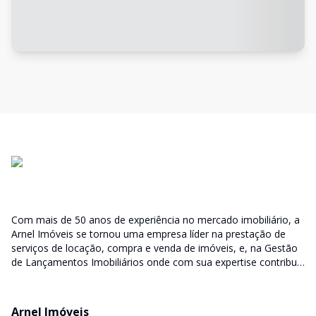
Com mais de 50 anos de experiência no mercado imobiliário, a
Arnel Imóveis se tornou uma empresa líder na prestação de
serviços de locação, compra e venda de imóveis, e, na Gestão
de Lançamentos Imobiliários onde com sua expertise contribui
junto as incorporadoras desde a escolha do terreno, no
desenvolvimento de todo empreendimento e assumindo a
responsabilidade do sucesso no lançamento das vendas.
Arnel Imóveis