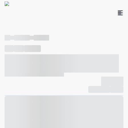
----
----- -----
----- -----
----
-----
---- ------
----- ----- -- ------ ---- ---- -- ----- ----- -----
--- ------
----- ----- -- ------ ----- ----- -- ------
-------------
Compartilhar
Favorito