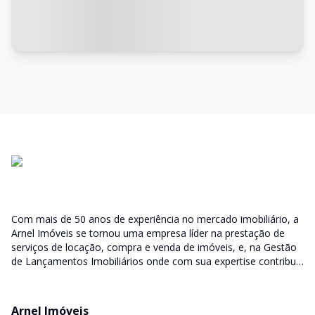
Com mais de 50 anos de experiência no mercado imobiliário, a
Arnel Imóveis se tornou uma empresa líder na prestação de
serviços de locação, compra e venda de imóveis, e, na Gestão
de Lançamentos Imobiliários onde com sua expertise contribui
junto as incorporadoras desde a escolha do terreno, no
desenvolvimento de todo empreendimento e assumindo a
responsabilidade do sucesso no lançamento das vendas.
Arnel Imóveis