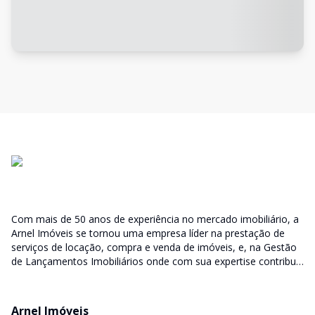
Com mais de 50 anos de experiência no mercado imobiliário, a
Arnel Imóveis se tornou uma empresa líder na prestação de
serviços de locação, compra e venda de imóveis, e, na Gestão
de Lançamentos Imobiliários onde com sua expertise contribui
junto as incorporadoras desde a escolha do terreno, no
desenvolvimento de todo empreendimento e assumindo a
responsabilidade do sucesso no lançamento das vendas.
Arnel Imóveis