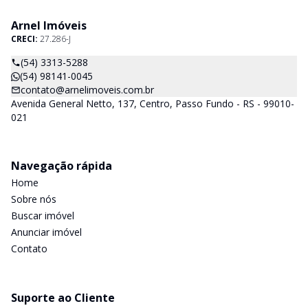
desenvolvimento de todo empreendimento e assumindo a
responsabilidade do sucesso no lançamento das vendas.
Arnel Imóveis
CRECI:
27.286-J
(54) 3313-5288
(54) 98141-0045
contato@arnelimoveis.com.br
Avenida General Netto, 137, Centro, Passo Fundo - RS - 99010-
021
Navegação rápida
Home
Sobre nós
Buscar imóvel
Anunciar imóvel
Contato
Suporte ao Cliente