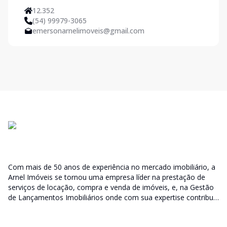
12.352
(54) 99979-3065
emersonarnelimoveis@gmail.com
Com mais de 50 anos de experiência no mercado imobiliário, a
Arnel Imóveis se tornou uma empresa líder na prestação de
serviços de locação, compra e venda de imóveis, e, na Gestão
de Lançamentos Imobiliários onde com sua expertise contribui
junto as incorporadoras desde a escolha do terreno, no
desenvolvimento de todo empreendimento e assumindo a