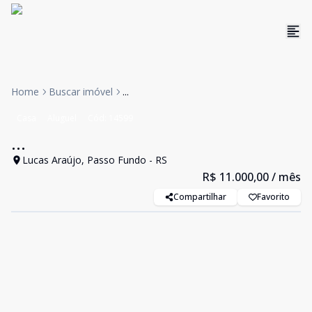
Home
Buscar imóvel
...
Casa
Aluguel
Cód:
14599
...
Lucas Araújo, Passo Fundo - RS
R$ 11.000,00
/ mês
Compartilhar
Favorito