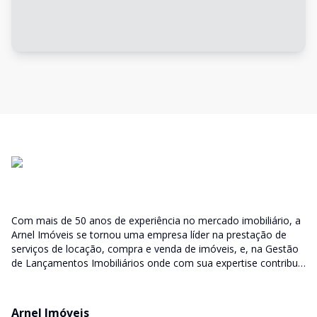
Com mais de 50 anos de experiência no mercado imobiliário, a
Arnel Imóveis se tornou uma empresa líder na prestação de
serviços de locação, compra e venda de imóveis, e, na Gestão
de Lançamentos Imobiliários onde com sua expertise contribui
junto as incorporadoras desde a escolha do terreno, no
desenvolvimento de todo empreendimento e assumindo a
responsabilidade do sucesso no lançamento das vendas.
Arnel Imóveis