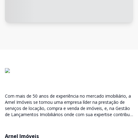
Com mais de 50 anos de experiência no mercado imobiliário, a
Arnel Imóveis se tornou uma empresa líder na prestação de
serviços de locação, compra e venda de imóveis, e, na Gestão
de Lançamentos Imobiliários onde com sua expertise contribui
junto as incorporadoras desde a escolha do terreno, no
desenvolvimento de todo empreendimento e assumindo a
responsabilidade do sucesso no lançamento das vendas.
Arnel Imóveis