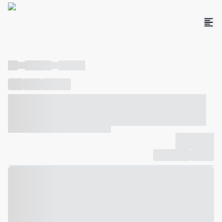
----
----- -----
----- -----
----
-----
---- ------
----- ----- -- ------ ---- ---- -- ----- ----- -----
--- ------
----- ----- -- ------ ----- ----- -- ------
-------------
Compartilhar
Favorito