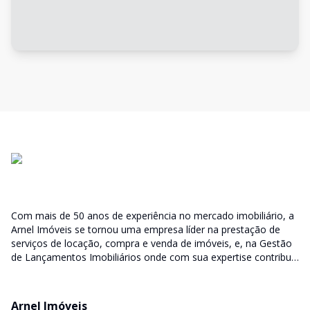
Com mais de 50 anos de experiência no mercado imobiliário, a
Arnel Imóveis se tornou uma empresa líder na prestação de
serviços de locação, compra e venda de imóveis, e, na Gestão
de Lançamentos Imobiliários onde com sua expertise contribui
junto as incorporadoras desde a escolha do terreno, no
desenvolvimento de todo empreendimento e assumindo a
responsabilidade do sucesso no lançamento das vendas.
Arnel Imóveis