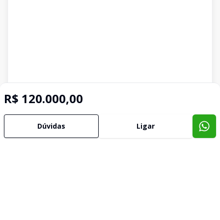
R$ 120.000,00
Dúvidas
Ligar
Corretor
Arnel Imóveis
Roberto Mioni Zmijevski
19.493
(54) 99932-1499
roberto.mioni@arnelimoveis.com.br