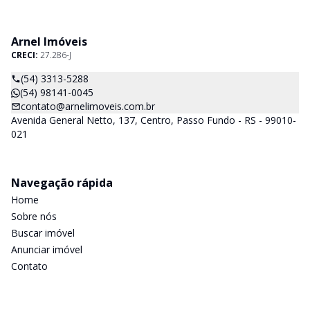
junto as incorporadoras desde a escolha do terreno, no
desenvolvimento de todo empreendimento e assumindo a
responsabilidade do sucesso no lançamento das vendas.
Arnel Imóveis
CRECI:
27.286-J
(54) 3313-5288
(54) 98141-0045
contato@arnelimoveis.com.br
Avenida General Netto, 137, Centro, Passo Fundo - RS - 99010-
021
Navegação rápida
Home
Sobre nós
Buscar imóvel
Anunciar imóvel
Contato