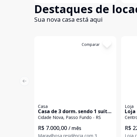
Destaques de loca
pontos de ônibus e diversas
de um
facilidades. O lugar perfeito para
Local
quem busca tranquilidade.
Bella 
Sua nova casa está aqui
Cód:
14787
Comparar
Cód
Previous slide
Casa
Loja
Casa de 3 dorm. sendo 1 suíte
Loja
no Bairro Cidade Nova em
Cidade Nova, Passo Fundo - RS
Centr
Passo Fundo, para Locação
R$ 7.000,00
R$ 2
/ mês
Maravilhosa residência com 3
Loja 