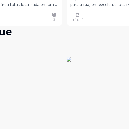
 área total, localizada em uma
para a rua, em excelente locali
egiões mais movimentadas de
Imóvel com ótima visibilidade, 
 Fundo. Espaço amplo e bem
para atrair clientes e valorizar a
²
3
348
m²
buído, ideal para grandes
presença do seu negócio. Espaço
que
s comerciais. Imóvel em
amplo e versátil, com fácil ace
ente ponto no centro da cidade,
grande potencial para diversos 
cil aces
de