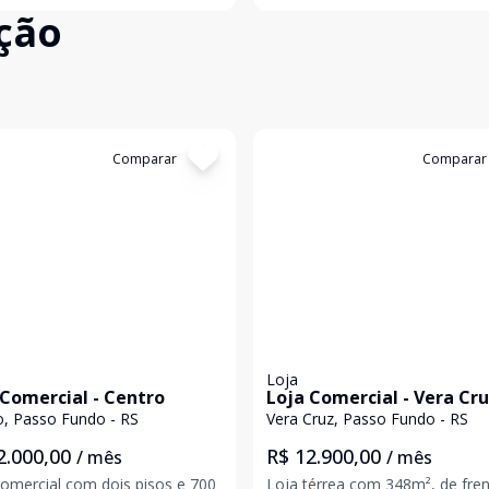
ção
a vaga de garagem dupla.
da charmosa praça do Hospital
izado nas proximidades do
Clínicas e de diversas opções d
Cita Shopping,
comércio, como mercados,
restaurantes
:
13597
Comparar
Cód:
13615
Comparar
Loja
 Comercial - Centro
Loja Comercial - Vera Cr
o, Passo Fundo - RS
Vera Cruz, Passo Fundo - RS
2.000,00
R$ 12.900,00
/ mês
/ mês
comercial com dois pisos e 700
Loja térrea com 348m², de fre