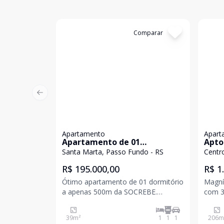
Cód:
10966
Comparar
Cód
Previous slide
Apartamento
Apart
Apartamento de 01
Apto
dormitório no bairro Santa
suit
Santa Marta, Passo Fundo - RS
Centr
Marta para comprar
Pass
R$ 195.000,00
R$ 1
Ótimo apartamento de 01 dormitório
Magní
a apenas 500m da SOCREBE.
com 3 
Localizado em uma região em
uma ár
constante desenvolvimento, próximo
apart
39
m²
1
1
1
206
m
ao mercado Compre Mais, escolas,
sala d