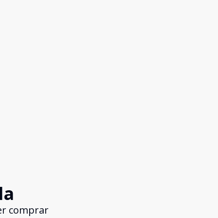
da
er comprar