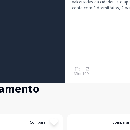
valorizadas da cidade! Este apartamento possui área privativa de 109,95 m²,
conta com 3 dormitórios, 2 ba
com ótima iluminação natural.
135
m²
109
m²
çamento
:
14381
Comparar
Cód:
11887
Comparar