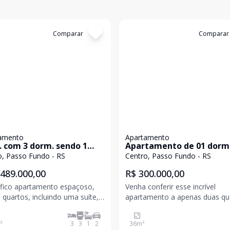
:
12959
Comparar
Cód:
11903
Comparar
amento
Apartamento
. com 3 dorm. sendo 1
Apartamento de 01 dorm
e na Morom no Centro de
semimobiliado no centro de
o, Passo Fundo - RS
Centro, Passo Fundo - RS
o Fundo, para venda
Passo Fundo, para compr
.489.000,00
R$ 300.000,00
fico apartamento espaçoso,
Venha conferir esse incrível
quartos, incluindo uma suíte, e
apartamento a apenas duas qu
ea privativa incrível. O
da movimentada Av. Brasil.
amento conta com um terraço,
Localizado nas proximidades d
²
3
3
1
2
36
m²
e jogos e salão de festas, além
renomado Colégio Bom Consel