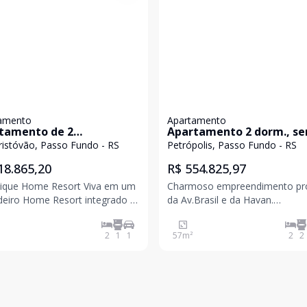
amento
Apartamento
tamento de 2
Apartamento 2 dorm., se
itórios na São Cristovão
suíte na Petrópolis em P
ristóvão, Passo Fundo - RS
Petrópolis, Passo Fundo - RS
asso Fundo, para venda.
Fundo, para comprar
18.865,20
R$ 554.825,97
ique Home Resort Viva em um
Charmoso empreendimento pr
deiro Home Resort integrado à
da Av.Brasil e da Havan.
 Home Resort
Apartamento com 02 dormitóri
 em um terreno exclusivo de 1
sendo 01 suíte, sacada com
2
1
1
57
m²
2
2
re, onde a natureza não é
churrasqueira, sala para 02
 preservada ? ela faz parte do
ambientes, cozinha estilo amer
dia. São 7.500 m² de mata
02 banheiros, garagem para 01 
 integrad
Condomínio com uma estrutur
complet