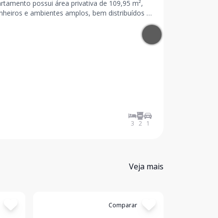
nheiros e ambientes amplos, bem distribuídos e
3
2
1
Veja mais
Cód:
9249
Comparar
Cód:
14130