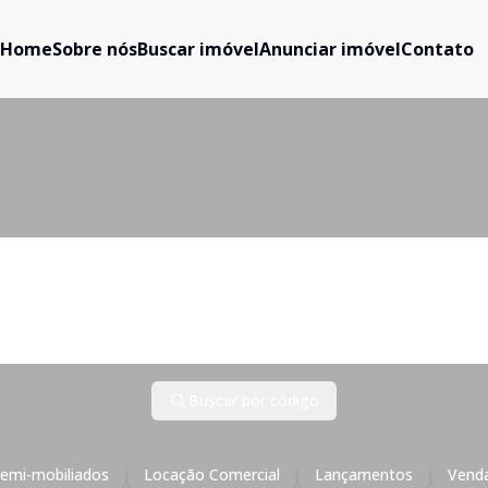
Home
Sobre nós
Buscar imóvel
Anunciar imóvel
Contato
Cidade
Bairro
Buscar por código
emi-mobiliados
Locação Comercial
Lançamentos
Venda