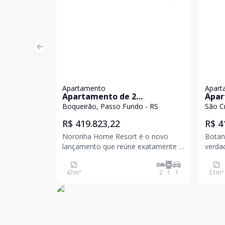
Previous slide
Apartamento
Apart
Apartamento de 2
Apar
dormitórios no Boqueirão em
dorm
Boqueirão, Passo Fundo - RS
São C
Passo Fundo, para venda.
em P
R$ 419.823,22
R$ 4
Noronha Home Resort é o novo
Botan
lançamento que reúne exatamente o
verda
que o seu cliente procura. Localizado
natureza O Botanique
no bairro que mais se valoriza na
nasce
47
m²
2
1
1
51
m²
região, a apenas duas quadras da Av.
hecta
Brasil, o empreendimento oferece
apenas
uma estrutura de lazer completa
dia a 
com mais de 1.50
nativa