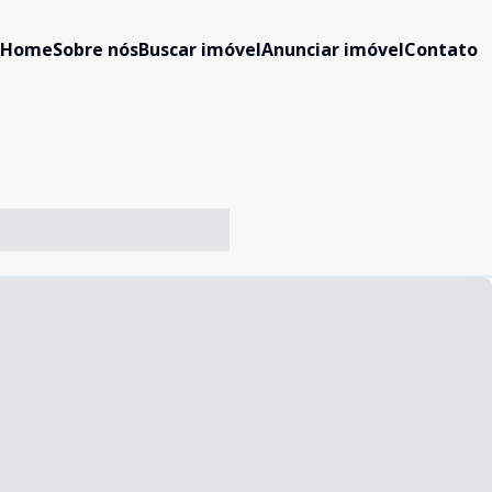
Home
Sobre nós
Buscar imóvel
Anunciar imóvel
Contato
-- ----- ----- --- ------