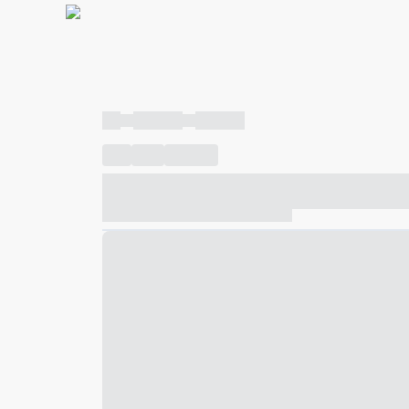
----
----- -----
----- -----
----
-----
---- ------
----- ----- -- ------ ---- ---- -- ---
----- ----- -- ------ ----- ----- -- ------