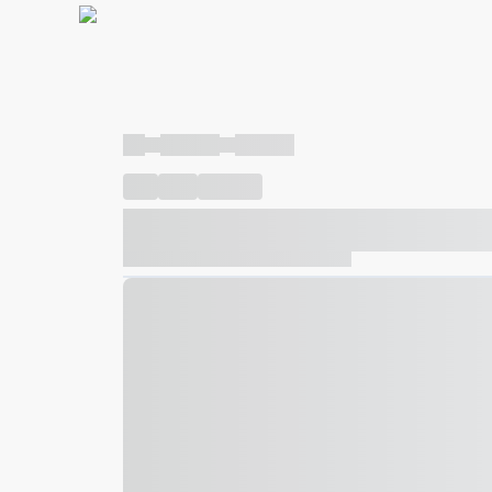
----
----- -----
----- -----
----
-----
---- ------
----- ----- -- ------ ---- ---- -- ---
----- ----- -- ------ ----- ----- -- ------