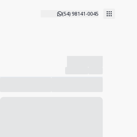
(54) 98141-0045
-------------
Compartilhar
Favorito