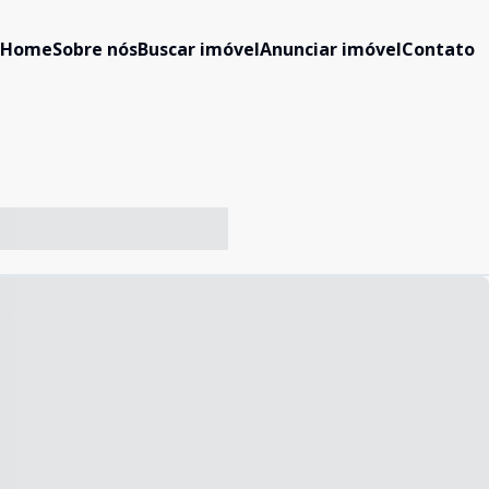
Home
Sobre nós
Buscar imóvel
Anunciar imóvel
Contato
-- ----- ----- --- ------