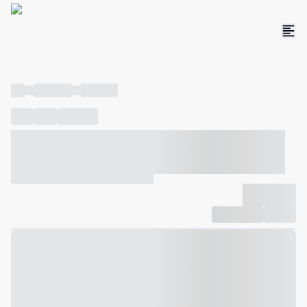
----
----- -----
----- -----
----
-----
---- ------
----- ----- -- ------ ---- ---- -- ----- ----- -----
--- ------
----- ----- -- ------ ----- ----- -- ------
-------------
Compartilhar
Favorito