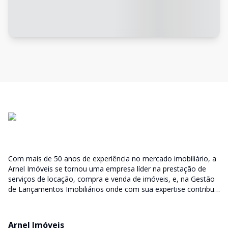
Com mais de 50 anos de experiência no mercado imobiliário, a
Arnel Imóveis se tornou uma empresa líder na prestação de
serviços de locação, compra e venda de imóveis, e, na Gestão
de Lançamentos Imobiliários onde com sua expertise contribui
junto as incorporadoras desde a escolha do terreno, no
desenvolvimento de todo empreendimento e assumindo a
responsabilidade do sucesso no lançamento das vendas.
Arnel Imóveis