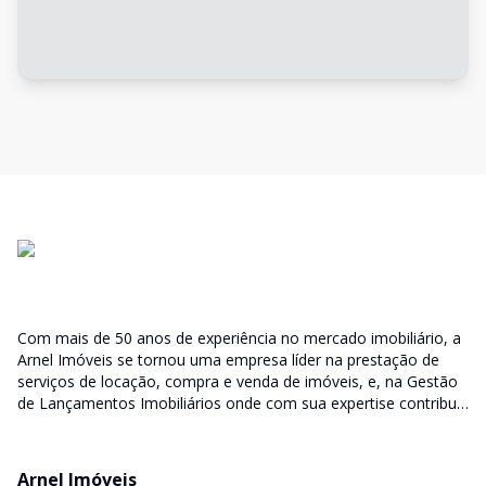
Com mais de 50 anos de experiência no mercado imobiliário, a
Arnel Imóveis se tornou uma empresa líder na prestação de
serviços de locação, compra e venda de imóveis, e, na Gestão
de Lançamentos Imobiliários onde com sua expertise contribui
junto as incorporadoras desde a escolha do terreno, no
desenvolvimento de todo empreendimento e assumindo a
responsabilidade do sucesso no lançamento das vendas.
Arnel Imóveis