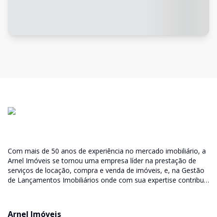
Com mais de 50 anos de experiência no mercado imobiliário, a
Arnel Imóveis se tornou uma empresa líder na prestação de
serviços de locação, compra e venda de imóveis, e, na Gestão
de Lançamentos Imobiliários onde com sua expertise contribui
junto as incorporadoras desde a escolha do terreno, no
desenvolvimento de todo empreendimento e assumindo a
responsabilidade do sucesso no lançamento das vendas.
Arnel Imóveis