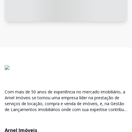
Com mais de 50 anos de experiência no mercado imobiliário, a
Arnel Imóveis se tornou uma empresa líder na prestação de
serviços de locação, compra e venda de imóveis, e, na Gestão
de Lançamentos Imobiliários onde com sua expertise contribui
junto as incorporadoras desde a escolha do terreno, no
desenvolvimento de todo empreendimento e assumindo a
responsabilidade do sucesso no lançamento das vendas.
Arnel Imóveis