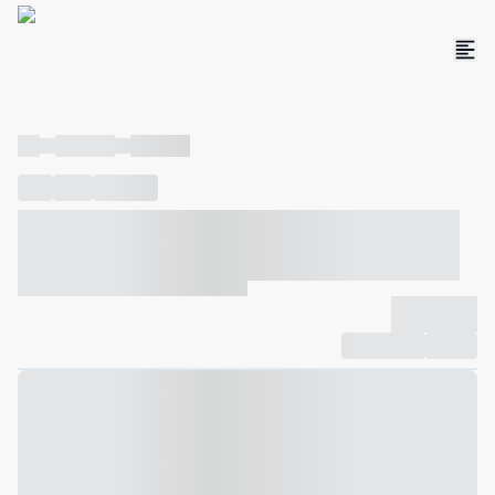
----
----- -----
----- -----
----
-----
---- ------
----- ----- -- ------ ---- ---- -- ----- ----- -----
--- ------
----- ----- -- ------ ----- ----- -- ------
-------------
Compartilhar
Favorito