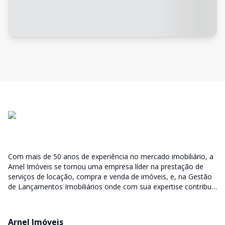
Com mais de 50 anos de experiência no mercado imobiliário, a
Arnel Imóveis se tornou uma empresa líder na prestação de
serviços de locação, compra e venda de imóveis, e, na Gestão
de Lançamentos Imobiliários onde com sua expertise contribui
junto as incorporadoras desde a escolha do terreno, no
desenvolvimento de todo empreendimento e assumindo a
responsabilidade do sucesso no lançamento das vendas.
Arnel Imóveis