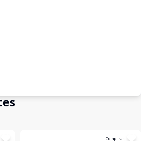
tes
Cód:
3202
Comparar