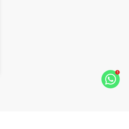
1
ide
t slide
Cód:
10379
Comparar