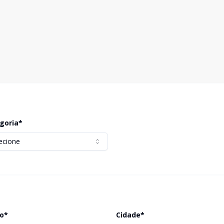
goria*
ecione
ro*
Cidade*