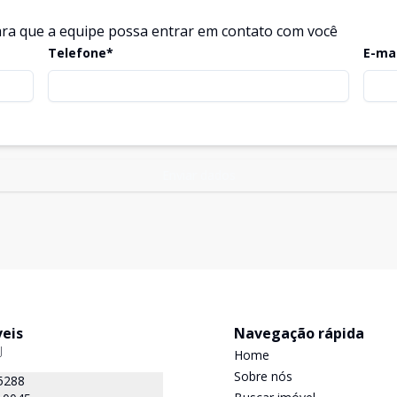
ra que a equipe possa entrar em contato com você
Telefone*
E-ma
Enviar dados
veis
Navegação rápida
J
Home
Sobre nós
5288