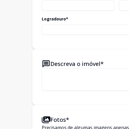
Logradouro*
Descreva o imóvel*
Fotos*
Precisamos de algumas imagens apenas p