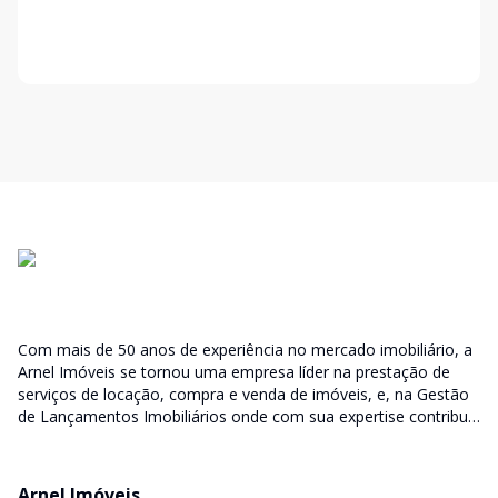
Com mais de 50 anos de experiência no mercado imobiliário, a
Arnel Imóveis se tornou uma empresa líder na prestação de
serviços de locação, compra e venda de imóveis, e, na Gestão
de Lançamentos Imobiliários onde com sua expertise contribui
junto as incorporadoras desde a escolha do terreno, no
desenvolvimento de todo empreendimento e assumindo a
responsabilidade do sucesso no lançamento das vendas.
Arnel Imóveis